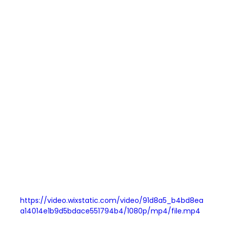
https://video.wixstatic.com/video/91d8a5_b4bd8ea
a14014e1b9d5bdace551794b4/1080p/mp4/file.mp4