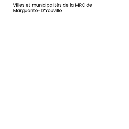
Villes et municipalités de la MRC de
Marguerite-D’Youville
Découvrez et soutenez les
commerces locaux de Marguerite-
D'Youville