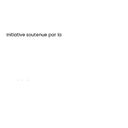
Initiative soutenue par la
Nous joindre
609, route Marie-Victorin
Verchères, Québec
dev.econo@margueritedyouville.ca