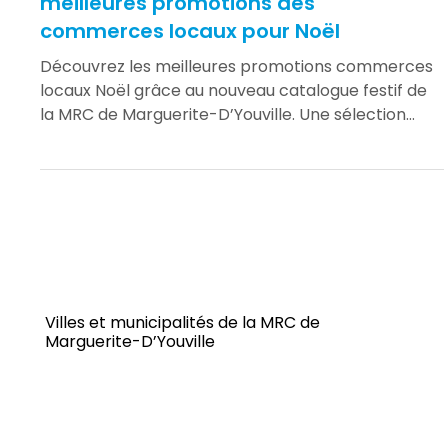
Actualité
🎄 J’achète local pour les Fêtes : les
meilleures promotions des
commerces locaux pour Noël
Découvrez les meilleures promotions commerces
locaux Noël grâce au nouveau catalogue festif de
la MRC de Marguerite-D’Youville. Une sélection
d’idées cadeaux et d’offres exclusives pour
encourager l’achat local et soutenir nos
commerçants durant les Fêtes.
Villes et municipalités de la MRC de
Marguerite-D’Youville